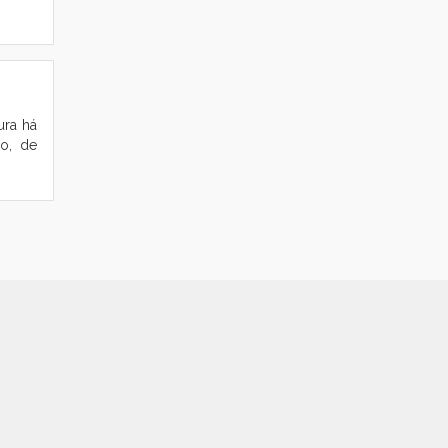
ura há
mo, de