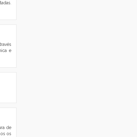
tadas.
través
ica e
ura de
dos os