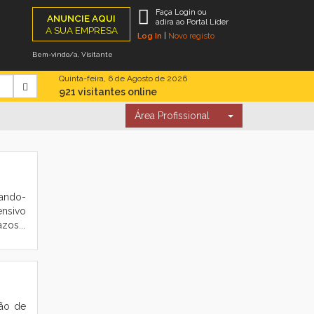
Faça Login ou
ANUNCIE AQUI
adira ao Portal Líder
A SUA EMPRESA
Log In
|
Novo registo
Bem-vindo/a, Visitante
Quinta-feira, 6 de Agosto de 2026
921 visitantes online
Área Profissional
tando-
ensivo
zos...
ção de