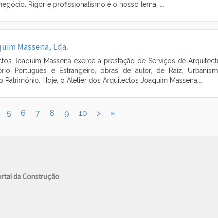
negócio. Rigor e profissionalismo é o nosso lema. ...
aquim Massena, Lda.
ectos Joaquim Massena exerce a prestação de Serviços de Arquitect
rio Português e Estrangeiro, obras de autor, de Raíz, Urbanis
Património. Hoje, o Atelier dos Arquitectos Joaquim Massena,...
5
6
7
8
9
10
>
»
rtal da Construção