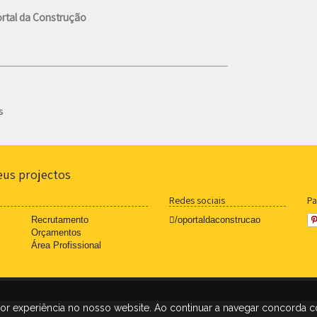
rtal da Construção
s
eus projectos
Redes sociais
Pa
Recrutamento
/oportaldaconstrucao
Orçamentos
Área Profissional
hor experiência no nosso website. Ao continuar a navegar concorda 