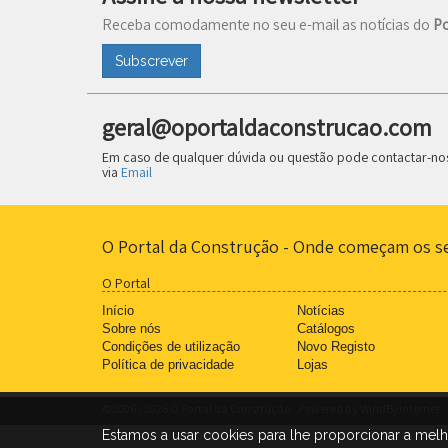
Receba comodamente no seu e-mail as notícias do
Po
Subscrever
geral@oportaldaconstrucao.com
Em caso de qualquer dúvida ou questão pode contactar-no
via
Email
O Portal da Construção - Onde começam os s
O Portal
Início
Notícias
Sobre nós
Catálogos
Condições de utilização
Novo Registo
Política de privacidade
Lojas
©2006 - 2026 O Portal da Construção · Powered by
WindByInternet
Estamos a usar cookies para lhe proporcionar a mel