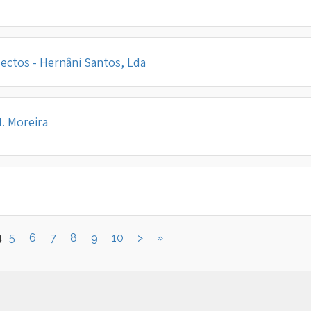
ectos - Hernâni Santos, Lda
. Moreira
5
6
7
8
9
10
>
»
4