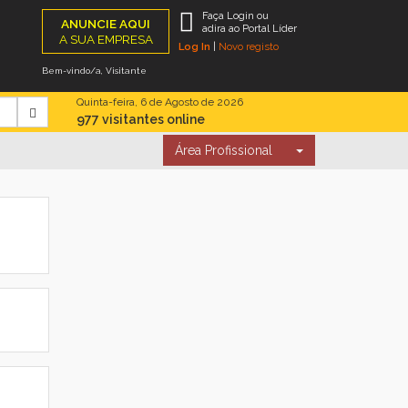
Faça Login ou
ANUNCIE AQUI
adira ao Portal Líder
A SUA EMPRESA
Log In
|
Novo registo
Bem-vindo/a, Visitante
Quinta-feira, 6 de Agosto de 2026
977 visitantes online
Área Profissional