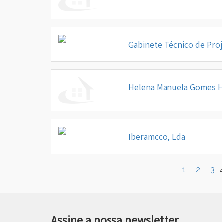
Gabinete Técnico de Proj
Helena Manuela Gomes H
Iberamcco, Lda
1
2
3
Assine a nossa newsletter