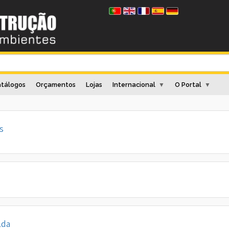
tálogos
Orçamentos
Lojas
Internacional
O Portal
▼
▼
s
Lda