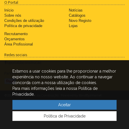
O Portal
Início
Notícias
Sobre nós
Catálogos
Condições de utilização
Novo Registo
Política de privacidade
Lojas
Recrutamento
Orçamentos
Área Profissional
Redes sociais
/oportaldaconstrucao
Estamos a usar cookies para lhe proporcionar a melhor
Partilhe com os Amigos
experiência no nosso website. Ao continuar a navegar
concorda com a nossa utilização de cookies.
Para mais informações leia a nossa Politica de
Privacidade.
©2006 - 2026 O Portal da Construção · Powered by
WindByInternet
Aceitar
Politica de Privacidade