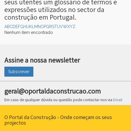
seus utentes um glossário de termos e
expressões utilizados no sector da
construção em Portugal.
A
B
C
D
E
F
G
H
I
J
K
L
M
N
O
P
Q
R
S
T
U
V
W
X
Y
Z
▼
Nenhum item encontrado
▼
Assine a nossa newsletter
Subscrever
geral@oportaldaconstrucao.com
Em caso de qualquer dúvida ou questão pode contactar-nos via
Email
O Portal da Construção - Onde começam os seus
projectos