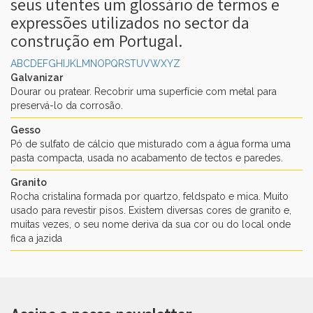
seus utentes um glossário de termos e
expressões utilizados no sector da
construção em Portugal.
A
B
C
D
E
F
G
H
I
J
K
L
M
N
O
P
Q
R
S
T
U
V
W
X
Y
Z
▼
Galvanizar
Dourar ou pratear. Recobrir uma superfície com metal para
▼
preservá-lo da corrosão.
Gesso
Pó de sulfato de cálcio que misturado com a água forma uma
pasta compacta, usada no acabamento de tectos e paredes.
Granito
Rocha cristalina formada por quartzo, feldspato e mica. Muito
usado para revestir pisos. Existem diversas cores de granito e,
muitas vezes, o seu nome deriva da sua cor ou do local onde
fica a jazida