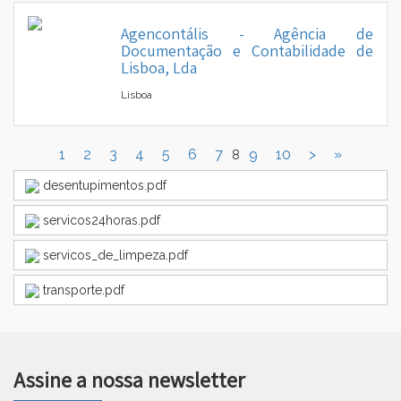
Agencontális - Agência de
Documentação e Contabilidade de
Lisboa, Lda
Lisboa
1
2
3
4
5
6
7
9
10
>
»
8
desentupimentos.pdf
servicos24horas.pdf
servicos_de_limpeza.pdf
transporte.pdf
Assine a nossa newsletter