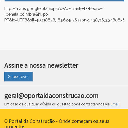
http://maps.google.pt/maps?q=Av.+Infante+D.+Pedro+-
+penela+coimbra&hl=pt-
PT&ie=UTF8&sll=40.118828,-8.562452&sspn=1.438716,3.348083&h
Assine a nossa newsletter
Subscrever
geral@oportaldaconstrucao.com
Em caso de qualquer dúvida ou questão pode contactar-nos via
Email
O Portal da Construção - Onde começam os seus
projectos