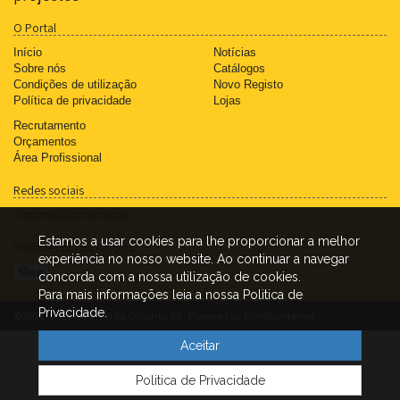
O Portal
Início
Notícias
Sobre nós
Catálogos
Condições de utilização
Novo Registo
Política de privacidade
Lojas
Recrutamento
Orçamentos
Área Profissional
Redes sociais
/oportaldaconstrucao
Estamos a usar cookies para lhe proporcionar a melhor
Partilhe com os Amigos
experiência no nosso website. Ao continuar a navegar
concorda com a nossa utilização de cookies.
Para mais informações leia a nossa Politica de
Privacidade.
©2006 - 2026 O Portal da Construção · Powered by
WindByInternet
Aceitar
Politica de Privacidade