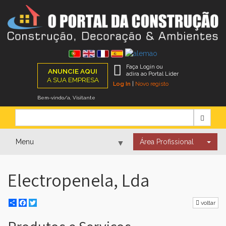
Faça Login ou
ANUNCIE AQUI
adira ao Portal Líder
A SUA EMPRESA
Log In
|
Novo registo
Bem-vindo/a, Visitante
Menu
Área Profissional
▼
Electropenela, Lda
▼
Share
Facebook
Twitter
voltar
▼