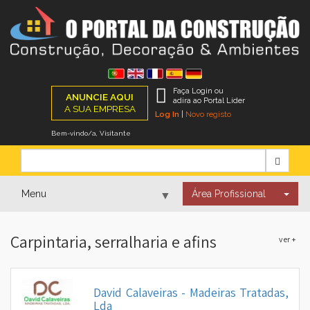
Faça Login ou
ANUNCIE AQUI
adira ao Portal Líder
A SUA EMPRESA
Log In
|
Novo registo
Bem-vindo/a, Visitante
Menu
Área Profissional
▼
Carpintaria, serralharia e afins
ver +
▼
David Calaveiras - Madeiras Tratadas,
▼
Lda