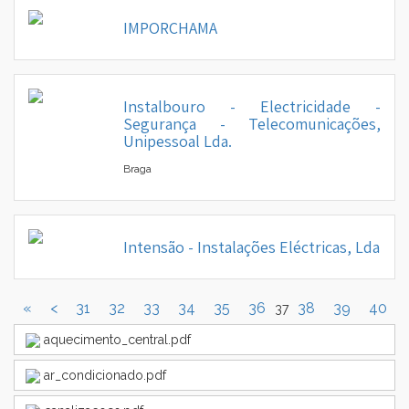
IMPORCHAMA
Instalbouro - Electricidade -
Segurança - Telecomunicações,
Unipessoal Lda.
Braga
Intensão - Instalações Eléctricas, Lda
«
<
31
32
33
34
35
36
38
39
40
37
aquecimento_central.pdf
ar_condicionado.pdf