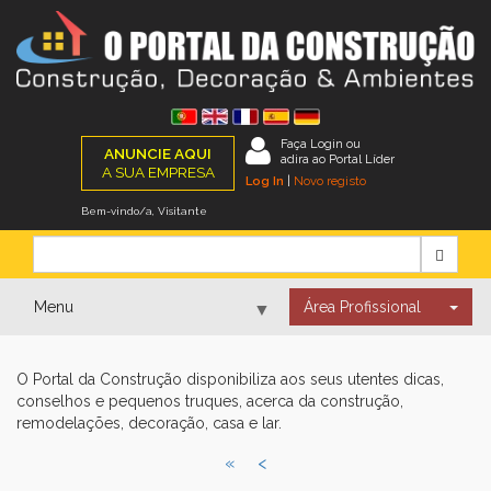
Faça Login ou
ANUNCIE AQUI
adira ao Portal Líder
A SUA EMPRESA
Log In
|
Novo registo
Bem-vindo/a, Visitante
Menu
Área Profissional
▼
O Portal da Construção disponibiliza aos seus utentes dicas,
▼
conselhos e pequenos truques, acerca da construção,
remodelações, decoração, casa e lar.
«
<
▼