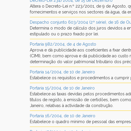
Decreto-Lei 234/2004, de 15 de Dezembro
Altera o Decreto-Lei n.º 223/2001, de 9 de Agosto, 
fornecimentos e serviços nos sectores da água, da e
Despacho conjunto 603/2004 (2ª série), de 16 de O
Determina o modo de cálculo dos juros devidos a em
estipulado ou o prazo fixado por lei.
Portaria 982/2004, de 4 de Agosto
Aprova e dá publicidade aos coeficientes a fixar de
(CIMI), bem como aprova e dá publicidade ao custo m
determinação do valor patrimonial tributário dos p
Portaria 14/2004, de 10 de Janeiro
Estabelece os requisitos e procedimentos a cumprir p
Portaria 15/2004, de 10 de Janeiro
Estabelece as taxas devidas pelos procedimentos admi
títulos de registo, à emissão de certidões, bem com
Janeiro, relativas à actividade da construção.
Portaria 16/2004, de 10 de Janeiro
Estabelece o quadro mínimo de pessoal das empresas 