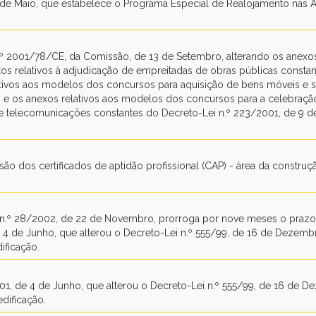
 7 de Maio, que estabelece o Programa Especial de Realojamento nas 
 n.º 2001/78/CE, da Comissão, de 13 de Setembro, alterando os anexo
os relativos à adjudicação de empreitadas de obras públicas consta
ativos aos modelos dos concursos para aquisição de bens móveis e s
, e os anexos relativos aos modelos dos concursos para a celebraçã
s e telecomunicações constantes do Decreto-Lei n.º 223/2001, de 9 d
o dos certificados de aptidão profissional (CAP) - área da construção
ei n.º 28/2002, de 22 de Novembro, prorroga por nove meses o prazo
de 4 de Junho, que alterou o Decreto-Lei n.º 555/99, de 16 de Dezemb
ificação.
001, de 4 de Junho, que alterou o Decreto-Lei n.º 555/99, de 16 de 
dificação.