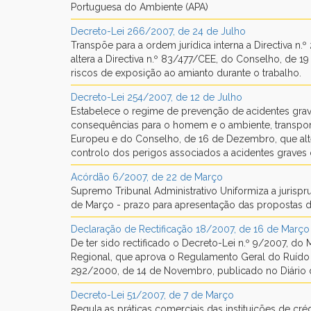
Portuguesa do Ambiente (APA)
Decreto-Lei 266/2007, de 24 de Julho
Transpõe para a ordem jurídica interna a Directiva 
altera a Directiva n.º 83/477/CEE, do Conselho, de 19
riscos de exposição ao amianto durante o trabalho.
Decreto-Lei 254/2007, de 12 de Julho
Estabelece o regime de prevenção de acidentes grav
consequências para o homem e o ambiente, transpond
Europeu e do Conselho, de 16 de Dezembro, que alte
controlo dos perigos associados a acidentes graves
Acórdão 6/2007, de 22 de Março
Supremo Tribunal Administrativo Uniformiza a jurispru
de Março - prazo para apresentação das propostas 
Declaração de Rectificação 18/2007, de 16 de Març
De ter sido rectificado o Decreto-Lei n.º 9/2007, d
Regional, que aprova o Regulamento Geral do Ruído 
292/2000, de 14 de Novembro, publicado no Diário da 
Decreto-Lei 51/2007, de 7 de Março
Regula as práticas comerciais das instituições de cr