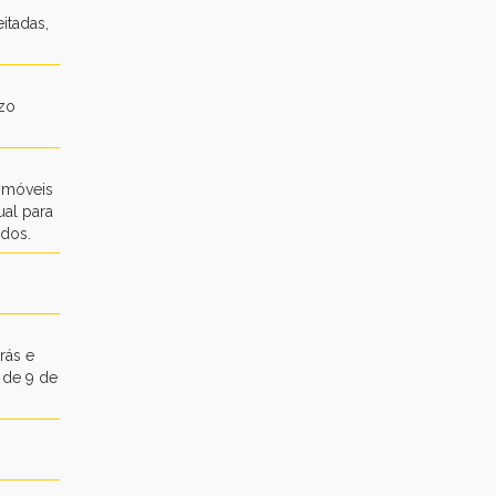
itadas,
azo
 Imóveis
ual para
idos.
rás e
 de 9 de