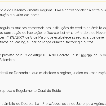
io e do Desenvolvimento Regional. Fixa a correspondência entre o v
rução e o valor das obras.
regula as práticas comerciais das instituições de crédito no âmbito d
 ou construção de habitação, o Decreto-Lei n.º 430/91, de 2 de Nove
Lei n.º 171/2007, de 8 de Maio, que estabelece as regras a que deve
tos de leasing, alugar de longa duração, factoring e outros.
revisto no n.º 2 do artigo 8.º-A do Decreto-Lei n.º 555/99, de 16 d
 Setembro
, de 16 de Dezembro, que estabelece o regime jurídico da urbanizaçã
que aprova o Regulamento Geral do Ruído
no âmbito do Decreto-Lei n.º 254/2007, de 12 de Julho, pela Agênci