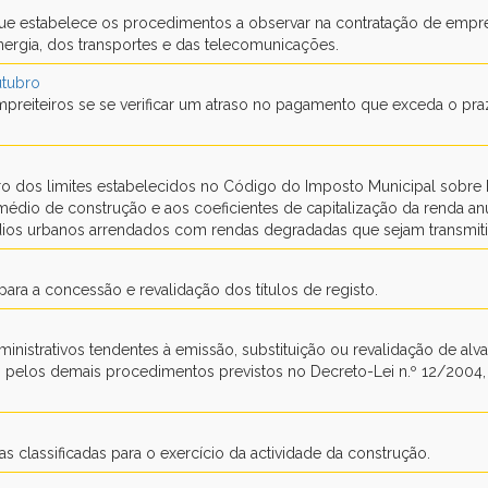
que estabelece os procedimentos a observar na contratação de empre
nergia, dos transportes e das telecomunicações.
utubro
preiteiros se se verificar um atraso no pagamento que exceda o pr
ntro dos limites estabelecidos no Código do Imposto Municipal sobre
édio de construção e aos coeficientes de capitalização da renda an
rédios urbanos arrendados com rendas degradadas que sejam transmit
ara a concessão e revalidação dos títulos de registo.
nistrativos tendentes à emissão, substituição ou revalidação de alva
o pelos demais procedimentos previstos no Decreto-Lei n.º 12/2004,
classificadas para o exercício da actividade da construção.