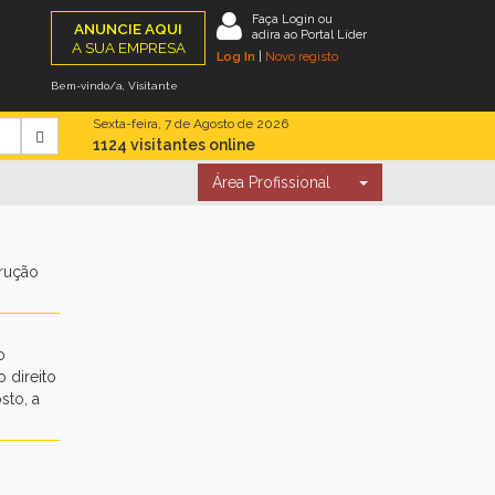
Faça Login ou
ANUNCIE AQUI
adira ao Portal Líder
A SUA EMPRESA
Log In
|
Novo registo
Bem-vindo/a, Visitante
Sexta-feira, 7 de Agosto de 2026
1124 visitantes online
Área Profissional
trução
o
 direito
sto, a