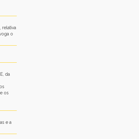
relativa
evoga o
E, da
aos
 e os
as e a