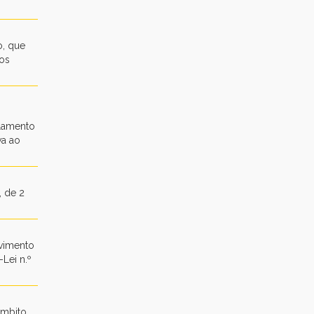
o, que
 os
rlamento
va ao
, de 2
lvimento
Lei n.º
âmbito