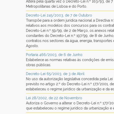
Altera pela quarta vez o Decreto-Lei n.º 163/93, de
Metropolitanas de Lisboa e do Porto.
Decreto-Lei 245/2003, de 7 de Outubro
Transpõe para a ordem jurídica nacional a Directiva
relativos aos modelos dos concursos para os contrat
Decreto-Lei n.º 59/99, de 2 de Março, os anexos rel
constantes do Decreto-Lei n.º 197/99, de 8 de Junho
contratos nos sectores da água, energia, transporte
Agosto.
Portaria 466/2003, de 6 de Junho
Estabelece as normas relativas às condições de emissã
obras públicas.
Decreto-Lei 65/2003, de 3 de Abril
No uso da autorização legislativa concedida pela L
previsto no artigo 2.º do Decreto-Lei n.º 177/2001, 
estabeleceu o regime jurídico da urbanização e da ed
Lei 28/2002, de 22 de Novembro
Autoriza o Governo a alterar o Decreto-Lei n.º 177/2
que estabeleceu o regime jurídico da urbanização e e