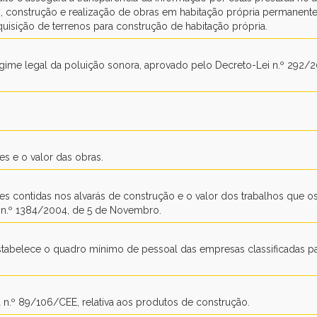
o, construção e realização de obras em habitação própria permanente
isição de terrenos para construção de habitação própria.
ime legal da poluição sonora, aprovado pelo Decreto-Lei n.º 292/
es e o valor das obras.
ões contidas nos alvarás de construção e o valor dos trabalhos que o
ria n.º 1384/2004, de 5 de Novembro.
 estabelece o quadro mínimo de pessoal das empresas classificadas p
 n.º 89/106/CEE, relativa aos produtos de construção.