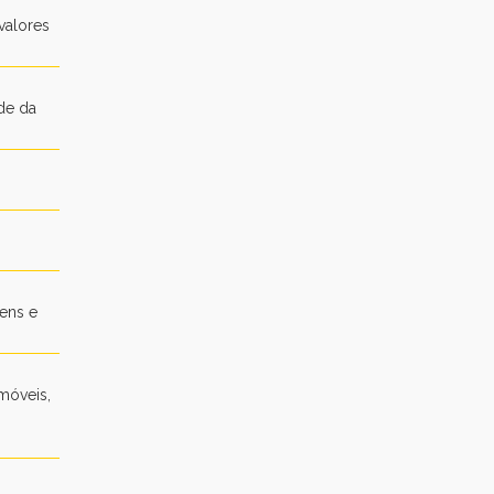
valores
de da
bens e
móveis,