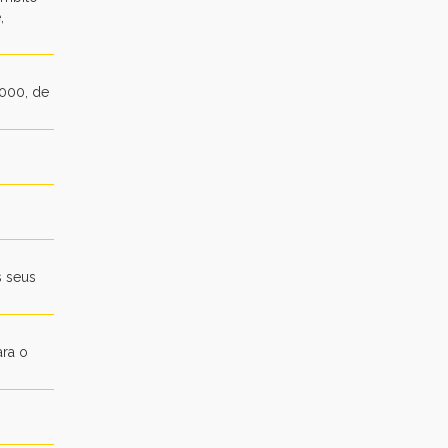
,
2000, de
s seus
ara o