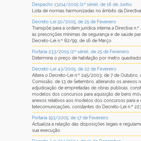
Despacho 13214/2005 (2ª série), de 16 de Junho
Lista de normas harmonizadas no âmbito da Directiva
Decreto-Lei 50/2005, de 25 de Fevereiro
Transpõe para a ordem jurídica interna a Directiva n
às prescrições mínimas de segurança e de saúde para
Decreto-Lei n.º 82/99, de 16 de Março.
Portaria 233/2005 (2ª série), de 25 de Fevereiro
Determina o preço de habitação por metro quadrado 
Decreto-Lei 43/2005, de 22 de Fevereiro
Altera o Decreto-Lei n.º 245/2003, de 7 de Outubro, 
Comissão, de 13 de Setembro, alterando os anexos re
adjudicação de empreitadas de obras públicas, const
modelos dos concursos para aquisição de bens móvei
anexos relativos aos modelos dos concursos para a c
telecomunicações, constantes do Decreto-Lei n.º 22
Portaria 193/2005, de 17 de Fevereiro
Actualiza a relação das disposições legais e regulam
sua execução