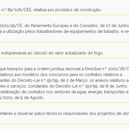
 n.º 89/106/CEE, relativa aos produtos de construção.
.º 2001/45/CE, do Parlamento Europeu e do Conselho, de 27 de Junho, 
 a utilização pelos trabalhadores de equipamentos de trabalho, e r
indispensável ao cálculo do valor actualizado do fogo.
que transpôs para a ordem jurídica nacional a Directiva n.º 2001/78/C
lativos aos modelos dos concursos para os contratos relativos à
antes do Decreto-Lei n.º 59/99, de 2 de Março, os anexos relativos 
s e serviços, constantes do Decreto-Lei n.º 197/99, de 8 de Junho,
elebração de contratos nos sectores da água, energia, transportes e
3/2001, de 9 de Agosto
entares a observar pelos técnicos responsáveis dos projectos de obr