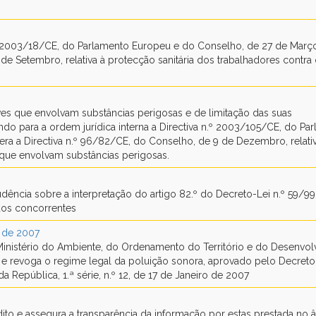
n.º 2003/18/CE, do Parlamento Europeu e do Conselho, de 27 de Març
 de Setembro, relativa à protecção sanitária dos trabalhadores contra
es que envolvam substâncias perigosas e de limitação das suas
o para a ordem jurídica interna a Directiva n.º 2003/105/CE, do Pa
ra a Directiva n.º 96/82/CE, do Conselho, de 9 de Dezembro, relati
 que envolvam substâncias perigosas.
dência sobre a interpretação do artigo 82.º do Decreto-Lei n.º 59/99
dos concorrentes
o de 2007
o Ministério do Ambiente, do Ordenamento do Território e do Desenvo
e revoga o regime legal da poluição sonora, aprovado pelo Decreto-
República, 1.ª série, n.º 12, de 17 de Janeiro de 2007
édito e assegura a transparência da informação por estas prestada no 