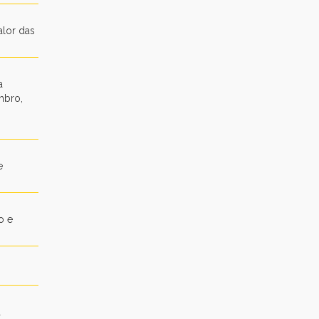
alor das
a
mbro,
e
o e
a