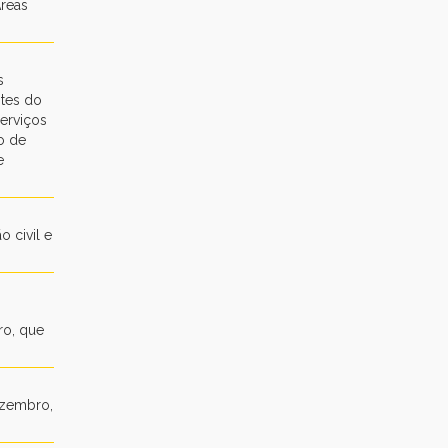
Áreas
s
ntes do
erviços
o de
e
 civil e
ro, que
Dezembro,