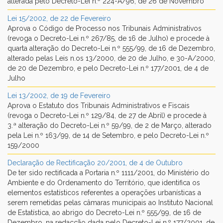
alterada pelo Decreto-Lei n.º 224-A/96, de 26 de Novembro
Lei 15/2002, de 22 de Fevereiro
Aprova o Código de Processo nos Tribunais Administrativos
(revoga o Decreto-Lei n.º 267/85, de 16 de Julho) e procede à
quarta alteração do Decreto-Lei n.º 555/99, de 16 de Dezembro,
alterado pelas Leis n.os 13/2000, de 20 de Julho, e 30-A/2000,
de 20 de Dezembro, e pelo Decreto-Lei n.º 177/2001, de 4 de
Julho
Lei 13/2002, de 19 de Fevereiro
Aprova o Estatuto dos Tribunais Administrativos e Fiscais
(revoga o Decreto-Lei n.º 129/84, de 27 de Abril) e procede à
3.ª alteração do Decreto-Lei n.º 59/99, de 2 de Março, alterado
pela Lei n.º 163/99, de 14 de Setembro, e pelo Decreto-Lei n.º
159/2000
Declaração de Rectificação 20/2001, de 4 de Outubro
De ter sido rectificada a Portaria n.º 1111/2001, do Ministério do
Ambiente e do Ordenamento do Território, que identifica os
elementos estatísticos referentes a operações urbanísticas a
serem remetidas pelas câmaras municipais ao Instituto Nacional
de Estatística, ao abrigo do Decreto-Lei n.º 555/99, de 16 de
Dezembro, na redacção dada pelo Decreto-Lei n.º 177/2001, de