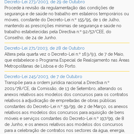
Decreto-Lei 273/2003, de 29 de Outubro
Procede à revisão da regulamentação das condições de
segurança e de saúde no trabalho em estaleiros temporários ou
móveis, constante do Decreto-Lei n.º 155/95, de 1 de Julho,
mantendo as prescrições mínimas de segurança e saúde no
trabalho estabelecidas pela Directiva n.º 92/57/CEE, do
Conselho, de 24 de Junho.
Decreto-Lei 271/2003, de 28 de Outubro
Altera pela quarta vez o Decreto-Lei n.º 163/93, de 7 de Maio,
que estabelece o Programa Especial de Realojamento nas Áreas
Metropolitanas de Lisboa e do Porto.
Decreto-Lei 245/2003, de 7 de Outubro
Transpõe para a ordem jurídica nacional a Directiva n.º
2001/78/CE, da Comissão, de 13 de Setembro, alterando os
anexos relativos aos modelos dos concursos para os contratos
relativos à adjudicação de empreitadas de obras públicas
constantes do Decreto-Lei n.º 59/99, de 2 de Março, os anexos
relativos aos modelos dos concursos para aquisição de bens
móveis e serviços constantes do Decreto-Lei n.º 197/99, de 8
de Junho, e os anexos relativos aos modelos dos concursos
para a celebração de contratos nos sectores da água, energia,