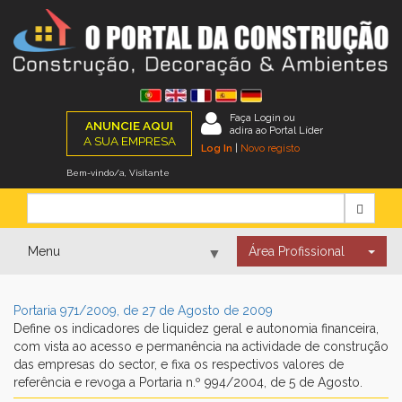
Faça Login ou
ANUNCIE AQUI
adira ao Portal Líder
A SUA EMPRESA
Log In
|
Novo registo
Bem-vindo/a, Visitante
Menu
Área Profissional
▼
Portaria 971/2009, de 27 de Agosto de 2009
▼
Define os indicadores de liquidez geral e autonomia financeira,
com vista ao acesso e permanência na actividade de construção
das empresas do sector, e fixa os respectivos valores de
▼
referência e revoga a Portaria n.º 994/2004, de 5 de Agosto.