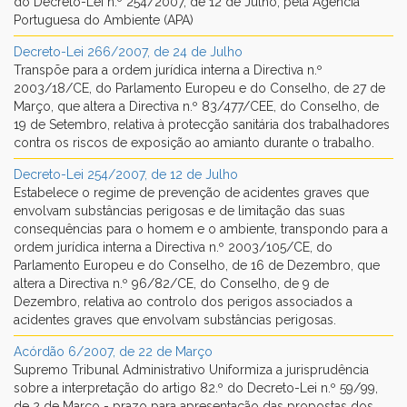
do Decreto-Lei n.º 254/2007, de 12 de Julho, pela Agência
Portuguesa do Ambiente (APA)
Decreto-Lei 266/2007, de 24 de Julho
Transpõe para a ordem jurídica interna a Directiva n.º
2003/18/CE, do Parlamento Europeu e do Conselho, de 27 de
Março, que altera a Directiva n.º 83/477/CEE, do Conselho, de
19 de Setembro, relativa à protecção sanitária dos trabalhadores
contra os riscos de exposição ao amianto durante o trabalho.
Decreto-Lei 254/2007, de 12 de Julho
Estabelece o regime de prevenção de acidentes graves que
envolvam substâncias perigosas e de limitação das suas
consequências para o homem e o ambiente, transpondo para a
ordem jurídica interna a Directiva n.º 2003/105/CE, do
Parlamento Europeu e do Conselho, de 16 de Dezembro, que
altera a Directiva n.º 96/82/CE, do Conselho, de 9 de
Dezembro, relativa ao controlo dos perigos associados a
acidentes graves que envolvam substâncias perigosas.
Acórdão 6/2007, de 22 de Março
Supremo Tribunal Administrativo Uniformiza a jurisprudência
sobre a interpretação do artigo 82.º do Decreto-Lei n.º 59/99,
de 2 de Março - prazo para apresentação das propostas dos