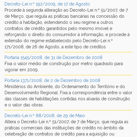
Decreto-Lei n.º 192/2009, de 17 de Agosto
Procede à segunda alteração ao Decreto-Lei n.º 51/2007, de 7
de Março, que regula as práticas bancárias na concessão do
crédito à habitação, estendendo o seu regime a outros
contratos de crédito garantidos pelo mesmo imóvel e
▼
reforçando o direito do consumidor à informação, e procede à
extensão do regime estabelecido pelo Decreto-Lei n.º
▼
171/2008, de 26 de Agosto, a este tipo de créditos
Portaria 1545/2008, de 31 de Dezembro de 2008
Fixa o valor médio de construção por metro quadrado para
vigorar em 2009.
Portaria 1371/2008, de 2 de Dezembro de 2008
Ministérios do Ambiente, do Ordenamento do Território e do
Desenvolvimento Regional. Fixa a correspondência entre o valor
das classes de habilitações contidas nos alvarás de construção
e o valor das obras.
Decreto-Lei n.º 88/2008, de 29 de Maio
Altera o Decreto-Lei n.º 51/2007, de 7 de Março, que regula as
práticas comerciais das instituições de crédito no âmbito da
celebração de contratos de crédito para a aquisição ou