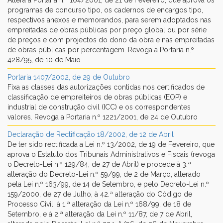
programas de concurso tipo, os cadernos de encargos tipo,
respectivos anexos e memorandos, para serem adoptados nas
empreitadas de obras públicas por preço global ou por série
de preços e com projectos do dono da obra e nas empreitadas
de obras públicas por percentagem. Revoga a Portaria n.º
428/95, de 10 de Maio
Portaria 1407/2002, de 29 de Outubro
Fixa as classes das autorizações contidas nos certificados de
classificação de empreiteiros de obras públicas (EOP) e
industrial de construção civil (ICC) e os correspondentes
valores. Revoga a Portaria n.º 1221/2001, de 24 de Outubro
Declaração de Rectificação 18/2002, de 12 de Abril
De ter sido rectificada a Lei n.º 13/2002, de 19 de Fevereiro, que
aprova o Estatuto dos Tribunais Administrativos e Fiscais (revoga
o Decreto-Lei n.º 129/84, de 27 de Abril) e procede à 3.ª
alteração do Decreto-Lei n.º 59/99, de 2 de Março, alterado
pela Lei n.º 163/99, de 14 de Setembro, e pelo Decreto-Lei n.º
159/2000, de 27 de Julho, à 42.ª alteração do Código de
Processo Civil, à 1.ª alteração da Lei n.º 168/99, de 18 de
Setembro, e à 2.ª alteração da Lei n.º 11/87, de 7 de Abril,